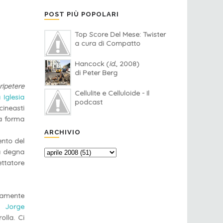
POST PIÙ POPOLARI
Top Score Del Mese: Twister
a cura di Compatto
Hancock (
id.
, 2008)
di Peter Berg
ripetere
Cellulite e Celluloide - Il
 Iglesia
podcast
ineasti
 a forma
ARCHIVIO
ento del
ra degna
ettatore
itamente
di
Jorge
olla. Ci