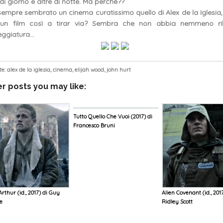
 di giorno e altre di notte. Ma perchè??
sempre sembrato un cinema curatissimo quello di Alex de la Iglesia
 un film così a tirar via? Sembra che non abbia nemmeno ril
ggiatura...
te:
alex de la iglesia
,
cinema
,
elijah wood
,
john hurt
r posts you may like:
Tutto Quello Che Vuoi (2017) di
Francesco Bruni
rthur (id., 2017) di Guy
Alien Covenant (id., 2017
ie
Ridley Scott