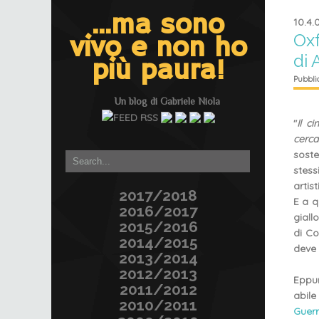
...ma sono
10.4.
Oxf
vivo e non ho
di 
più paura!
Pubbli
Un blog di
Gabriele Niola
"
Il c
cerca
sost
stess
artis
2017/2018
E a q
2016/2017
giall
2015/2016
di Co
2014/2015
deve 
2013/2014
2012/2013
Eppur
2011/2012
abil
2010/2011
Guerr