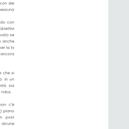
 con dei
 nessuna
ndo con
iettivi
ovato se
 anche
per la tv
e ancora
e che si
o in un
ità sia
 roba.
non c'è
o) piano
in post
e alcune