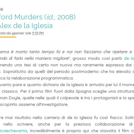
08
ord Murders (
id.
, 2008)
Alex de la Iglesia
cato da
gparker
alle
5:53 PM
inema è morto tanto tempo fa e noi non facciamo che ripetere e 
ndo di farlo nella maniera migliore
", grosso modo così parlò
de la
enendo una tesi di certo non nuova ma raramente espressa dai c
i. Soprattutto da quelli del periodo postmoderno che ha elevato
tica la rielaborazione programmatica.
uanto pare e quanto dichiara de la Iglesia è arrivato per lui il mom
o classico. Per il primo film fuori dalla Spagna sceglie una struttu
nan Doyle, quelle nelle quali il colpevole è tra i protagonisti e lo sp
scoprirlo assieme all'investigatore.
e mai risultato nella carriera di de la Iglesia fu così fiacco. Sol
e nello scrivere, anche per la preziosa collaborazione 
icaechevarria
, incredibilmente è proprio qui che stavolta il film cr