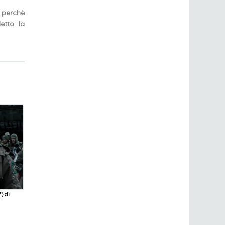
, perchè
etto la
) di