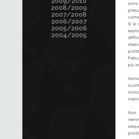
2009/2010
sono 
2008/2009
presu
2007/2008
come 
2006/2007
Si è 
2005/2006
expl
2004/2005
diffi
stes
puta
Pelic
più i
Nonos
scon
mond
menta
Non 
nemme
sequ
produ