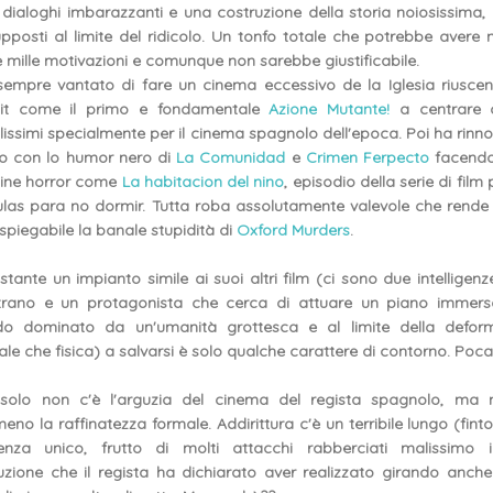
dialoghi imbarazzanti e una costruzione della storia noiosissima,
pposti al limite del ridicolo. Un tonfo totale che potrebbe avere
mille motivazioni e comunque non sarebbe giustificabile.
sempre vantato di fare un cinema eccessivo de la Iglesia riusce
oit come il primo e fondamentale
Azione Mutante!
a centrare ob
cilissimi specialmente per il cinema spagnolo dell'epoca. Poi ha rinn
so con lo humor nero di
La Comunidad
e
Crimen Ferpecto
facendo
tine horror come
La habitacion del nino
, episodio della serie di film 
ulas para no dormir. Tutta roba assolutamente valevole che rend
nspiegabile la banale stupidità di
Oxford Murders
.
tante un impianto simile ai suoi altri film (ci sono due intelligenz
trano e un protagonista che cerca di attuare un piano immers
o dominato da un'umanità grottesca e al limite della deform
le che fisica) a salvarsi è solo qualche carattere di contorno. Poca
solo non c'è l'arguzia del cinema del regista spagnolo, ma 
no la raffinatezza formale. Addirittura c'è un terribile lungo (fint
enza unico, frutto di molti attacchi rabberciati malissimo 
zione che il regista ha dichiarato aver realizzato girando anch